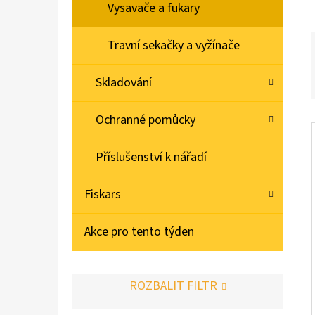
Í
Vysavače a fukary
P
PACKOUT - PRACOVNÍ TAŠKA
A
Travní sekačky a vyžínače
N
Skladování
E
L
Ochranné pomůcky
Příslušenství k nářadí
Fiskars
Akce pro tento týden
ROZBALIT FILTR