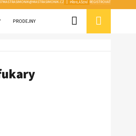
07
MASTRASIMONIK@MASTRASIMONIK.CZ
REGISTROVAT
PŘIHLÁŠENÍ
Hledat
Nákupn
Y
PRODEJNY A SERVIS
OBCHODNÍ PODMÍNKY A GDP
košík
fukary