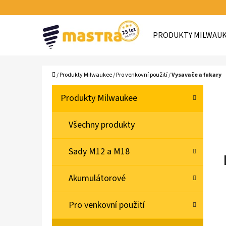
K
Přejít
O
Zpět
Zpět
na
PRODUKTY MILWAU
Š
do
do
obsah
Í
obchodu
obchodu
C
K
Domů
/
Produkty Milwaukee
/
Pro venkovní použití
/
Vysavače a fukary
P
K
Přeskočit
Produkty Milwaukee
A
O
kategorie
T
S
Všechny produkty
E
T
G
Sady M12 a M18
O
R
R
A
Akumulátorové
I
N
E
N
Pro venkovní použití