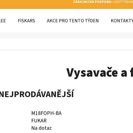
ZÁKAZNICKÁ PODPORA:
+4207778244
KEE
FISKARS
AKCE PRO TENTO TÝDEN
KONTAKT
O POTŘEBUJETE NAJÍT?
HLEDAT
Vysavače a 
DOPORUČUJEME
NEJPRODÁVANĚJŠÍ
M18FOPH-BA
FUKAR
Na dotaz