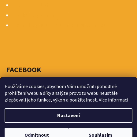
K
Doprava a platba
Y
Obchodní podmínky a GDPR
V
Ý
Formulář pro odstoupení od kupní smlouvy
P
I
S
U
FACEBOOK
Používáme cookies, abychom Vám umožnili pohodlné
prohlížení webu a díky analýze provozu webu neustále
zlepšovali jeho funkce, výkon a použitelnost.
Více informací
Vytvořil Shoptet
Nastavení
Copyright 2026
MASTRA - ŠIMONÍK - spojovací materiál
Traplice, Staré Město, Znojmo
. Všechna práva
Pro získání konkrétní cenové nabídky nás prosím kontaktujte +420 777
Odmítnout
Souhlasím