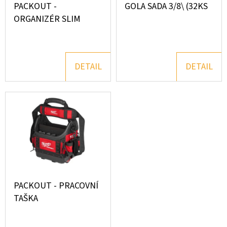
P
PACKOUT -
GOLA SADA 3/8\ (32KS
Ů
R
ORGANIZÉR SLIM
D
O
O
P
D
O
U
DETAIL
DETAIL
R
K
U
T
Č
U
Ů
J
E
M
E
PACKOUT - PRACOVNÍ
TAŠKA
SADA
ŠROUBOVÁKŮ
12DÍLŮ