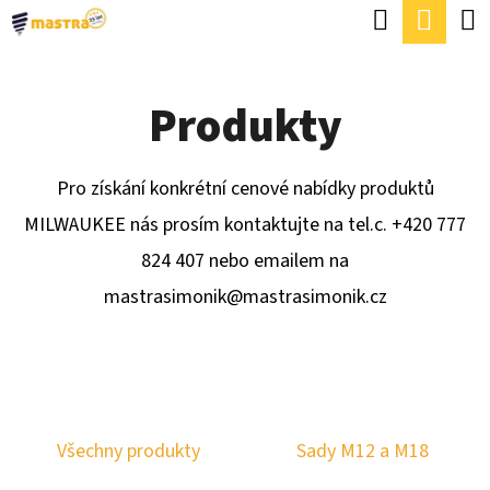
K
Hledat
Náku
Přejít
O
Zpět
Zpět
na
koší
Š
obsah
Produkty
Í
C
K
O
Pro získání konkrétní cenové nabídky produktů
P
MILWAUKEE
nás
prosím kontaktujte na tel.c. +420 777
O
824 407 nebo emailem na
T
mastrasimonik@mastrasimonik.cz
Ř
E
B
U
Všechny produkty
Sady M12 a M18
J