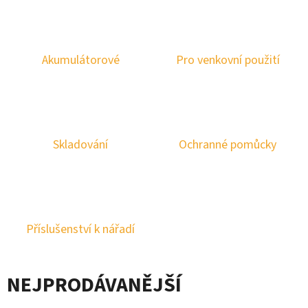
E
T
E
Akumulátorové
Pro venkovní použití
N
A
J
Í
Skladování
Ochranné pomůcky
T
?
Příslušenství k nářadí
HLEDAT
NEJPRODÁVANĚJŠÍ