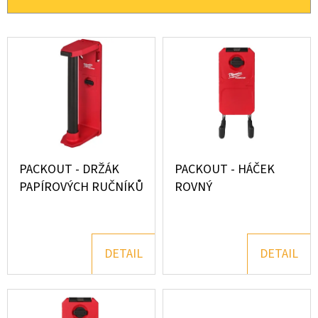
TAŠKA
P
R
V
O
Ý
D
P
U
I
K
S
T
P
PACKOUT - DRŽÁK
PACKOUT - HÁČEK
Ů
R
PAPÍROVÝCH RUČNÍKŮ
ROVNÝ
O
D
U
DETAIL
DETAIL
K
T