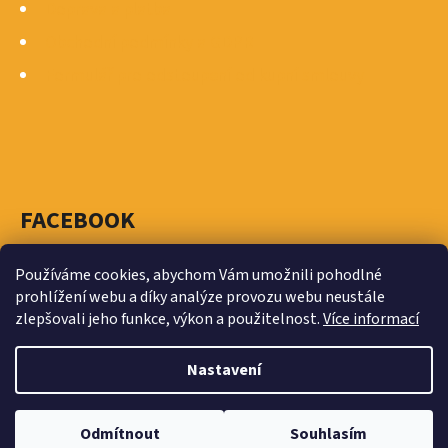
Ý
Doprava a platba
P
Obchodní podmínky a GDPR
I
Formulář pro odstoupení od kupní smlouvy
S
U
FACEBOOK
Používáme cookies, abychom Vám umožnili pohodlné
prohlížení webu a díky analýze provozu webu neustále
zlepšovali jeho funkce, výkon a použitelnost.
Více informací
Vytvořil Shoptet
Nastavení
Copyright 2026
MASTRA - ŠIMONÍK - spojovací materiál
Traplice, Staré Město, Znojmo
. Všechna práva
Pro získání konkrétní cenové nabídky nás prosím kontaktujte +420 777
Odmítnout
Souhlasím
824 407 nebo emailem na mastrasimonik@mastrasimonik.cz