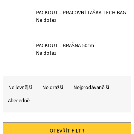
D
PACKOUT - PRACOVNÍ TAŠKA TECH BAG
O
Na dotaz
P
O
R
PACKOUT - BRAŠNA 50cm
U
Na dotaz
Č
U
J
Ř
E
A
Nejlevnější
Nejdražší
Nejprodávanější
M
Z
E
Abecedně
E
N
PACKOUT
-
Í
OTEVŘÍT FILTR
PRACOVNÍ