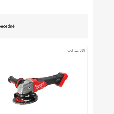
becedně
Kód:
117019