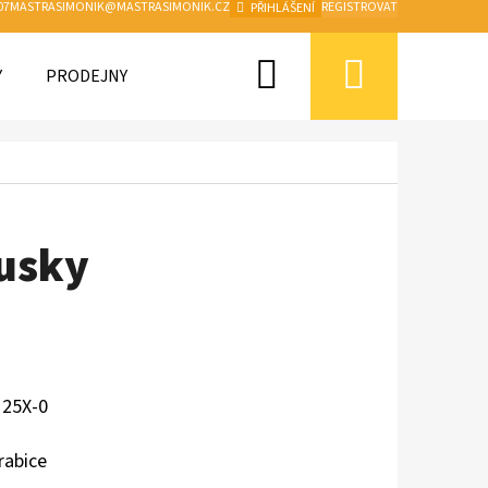
07
MASTRASIMONIK@MASTRASIMONIK.CZ
REGISTROVAT
PŘIHLÁŠENÍ
Hledat
Nákupn
Y
PRODEJNY A SERVIS
OBCHODNÍ PODMÍNKY A GDP
košík
usky
25X-0
rabice