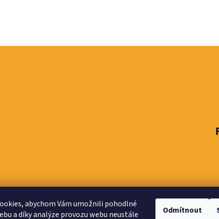
ookies, abychom Vám umožnili pohodlné
Odmítnout
ebu a díky analýze provozu webu neustále