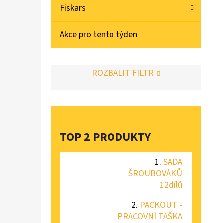
Fiskars
Akce pro tento týden
ROZBALIT FILTR
TOP 2 PRODUKTY
SADA
ŠROUBOVÁKŮ
12dílů
PACKOUT -
PRACOVNÍ TAŠKA