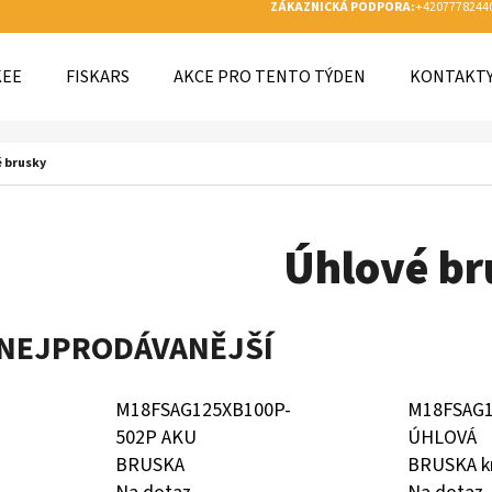
ZÁKAZNICKÁ PODPORA:
+4207778244
KEE
FISKARS
AKCE PRO TENTO TÝDEN
KONTAKT
O POTŘEBUJETE NAJÍT?
 brusky
HLEDAT
Úhlové br
DOPORUČUJEME
NEJPRODÁVANĚJŠÍ
M18FSAG125XB100P-
M18FSAG1
502P AKU
ÚHLOVÁ
BRUSKA
BRUSKA k