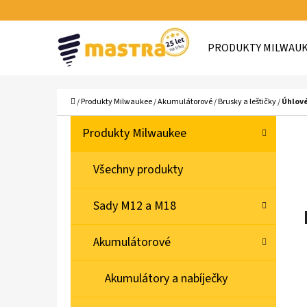
K
Přejít
O
Zpět
Zpět
na
PRODUKTY MILWAU
Š
do
do
obsah
Í
obchodu
obchodu
C
K
Domů
/
Produkty Milwaukee
/
Akumulátorové
/
Brusky a leštičky
/
Úhlové
P
K
Přeskočit
Produkty Milwaukee
A
O
kategorie
T
S
Všechny produkty
E
T
G
Sady M12 a M18
O
R
R
A
Akumulátorové
I
N
E
N
Akumulátory a nabíječky