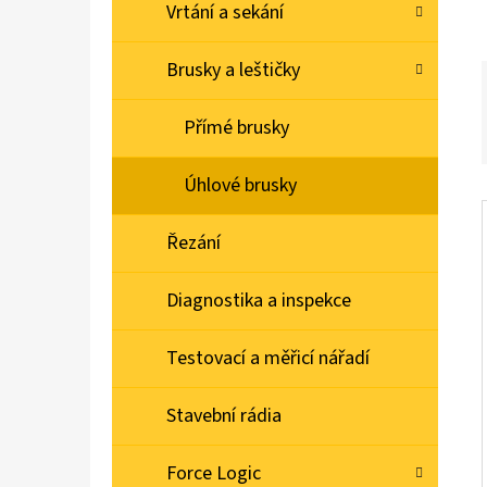
Í
Vrtání a sekání
P
SADA ŠROUBOVÁKŮ 12DÍLŮ
A
Brusky a leštičky
N
Přímé brusky
E
L
Úhlové brusky
Řezání
Diagnostika a inspekce
Testovací a měřicí nářadí
Stavební rádia
Force Logic