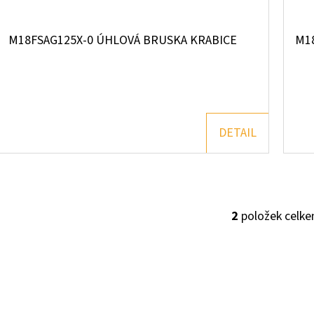
D
T
U
Ů
M18FSAG125X-0 ÚHLOVÁ BRUSKA KRABICE
M1
K
T
Ů
DETAIL
2
položek celk
O
V
L
Á
D