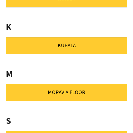
E
T
E
K
N
A
KUBALA
J
Í
T
M
?
MORAVIA FLOOR
HLEDAT
S