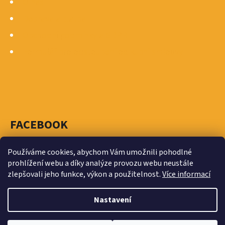
O nás
TAŠKA
Doprava a platba
Obchodní podmínky a GDPR
Formulář pro odstoupení od kupní smlouvy
FACEBOOK
Používáme cookies, abychom Vám umožnili pohodlné
prohlížení webu a díky analýze provozu webu neustále
zlepšovali jeho funkce, výkon a použitelnost.
Více informací
Vytvořil Shoptet
Nastavení
Copyright 2026
MASTRA - ŠIMONÍK - spojovací materiál
Traplice, Staré Město, Znojmo
. Všechna práva