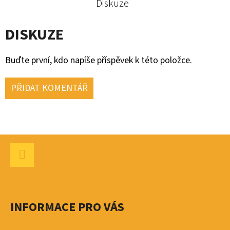
Diskuze
TAŠKA
DISKUZE
Buďte první, kdo napíše příspěvek k této položce.
PŘIDAT KOMENTÁŘ
Z
Á
P
Facebook
A
INFORMACE PRO VÁS
T
Í