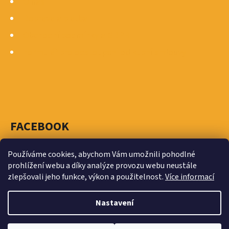
O nás
Doprava a platba
Obchodní podmínky a GDPR
Formulář pro odstoupení od kupní smlouvy
FACEBOOK
Používáme cookies, abychom Vám umožnili pohodlné
prohlížení webu a díky analýze provozu webu neustále
zlepšovali jeho funkce, výkon a použitelnost.
Více informací
Vytvořil Shoptet
Nastavení
Copyright 2026
MASTRA - ŠIMONÍK - spojovací materiál
Traplice, Staré Město, Znojmo
. Všechna práva