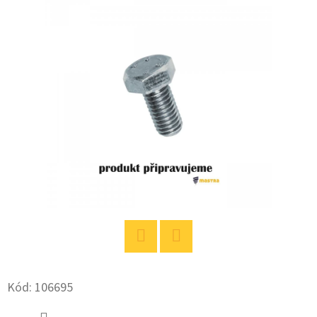
E
T
E
N
A
J
Í
T
?
Facebook
Twitter
HLEDAT
Kód:
106695