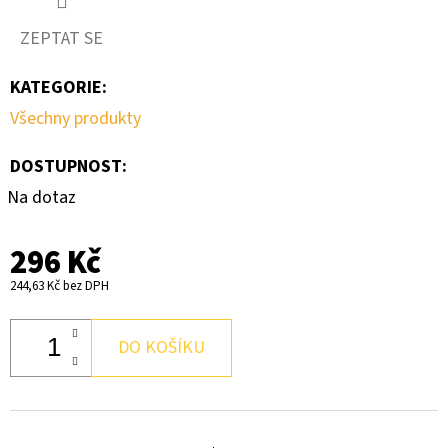
ZEPTAT SE
D
O
KATEGORIE
:
P
Všechny produkty
O
R
DOSTUPNOST:
U
Na dotaz
Č
U
J
296 Kč
E
244,63 Kč bez DPH
M
E
DO KOŠÍKU
PACKOUT
-
PRACOVNÍ