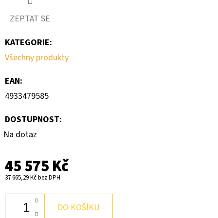
ZEPTAT SE
D
O
KATEGORIE
:
P
Všechny produkty
O
R
EAN
:
U
4933479585
Č
U
DOSTUPNOST:
J
E
Na dotaz
M
E
45 575 Kč
37 665,29 Kč bez DPH
SADA
ŠROUBOVÁKŮ
DO KOŠÍKU
12DÍLŮ