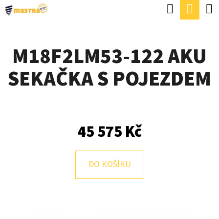
K
Hledat
Náku
Přejít
O
Zpět
Zpět
na
koší
Š
obsah
M18F2LM53-122 AKU
Í
C
K
SEKAČKA S POJEZDEM
O
P
O
T
45 575 Kč
Ř
E
DO KOŠÍKU
B
U
J