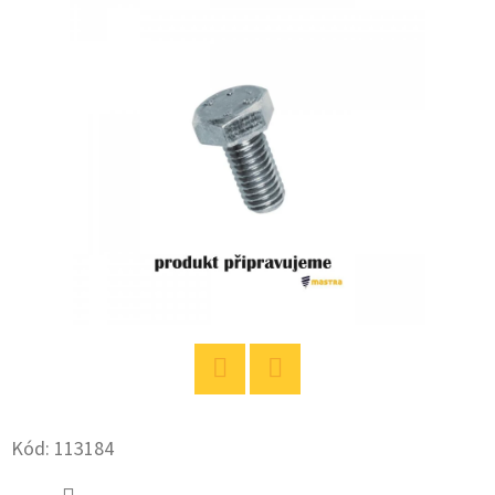
E
T
E
N
A
J
Í
T
?
Facebook
Twitter
HLEDAT
Kód:
113184