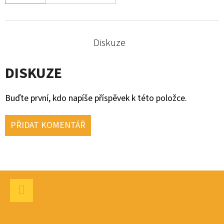
Diskuze
DISKUZE
Buďte první, kdo napíše příspěvek k této položce.
PŘIDAT KOMENTÁŘ
Z
Á
P
Facebook